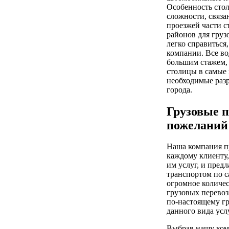
Особенность стол
сложности, связа
проезжей части 
районов для груз
легко справиться
компании. Все в
большим стажем, 
столицы в самые 
необходимые раз
города.
Грузовые п
пожеланий
Наша компания п
каждому клиенту,
им услуг, и предл
транспортом по 
огромное количе
грузовых перевоз
по-настоящему г
данного вида услу
Выбрав нашу ком