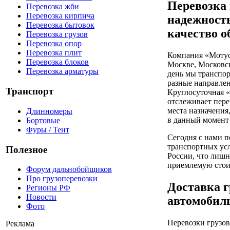
Перевозка 
Перевозка жби
Перевозка кирпича
надежность
Перевозка бытовок
качество 
Перевозка грузов
Перевозка опор
Перевозка плит
Компания «Мотус
Перевозка блоков
Москве, Московс
Перевозка арматуры
день мы транспор
разные направлен
Транспорт
Круглосуточная 
отслеживает пере
места назначения
Длинномеры
в данный момент 
Бортовые
Фуры / Тент
Сегодня с нами п
транспортных усл
Полезное
России, что лишн
приемлемую стои
Форум дальнобойщиков
Про грузоперевозки
Доставка г
Регионы РФ
Новости
автомобил
Фото
Перевозки грузов
Реклама