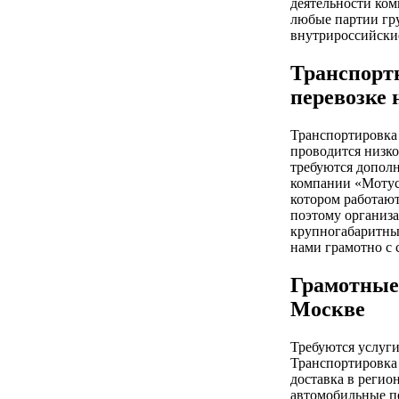
деятельности ко
любые партии гр
внутрироссийские
Транспортн
перевозке 
Транспортировка 
проводится низк
требуются допол
компании «Мотуст
котором работают
поэтому организа
крупногабаритны
нами грамотно с 
Грамотные 
Москве
Требуются услуг
Транспортировка
доставка в реги
автомобильные п