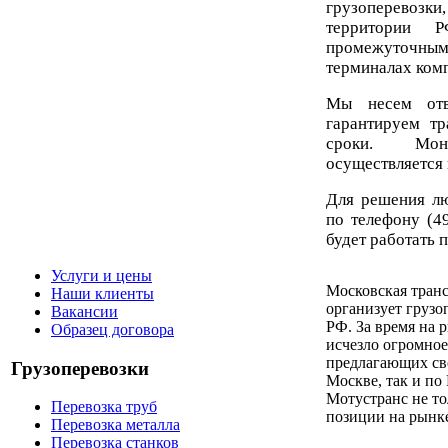
грузоперевоз
территории 
промежуточны
терминалах ком
Мы несем отве
гарантируем т
сроки. Мон
осуществляется 
Для решения л
по телефону (4
будет работать 
Услуги и цены
Московская тран
Наши клиенты
организует грузо
Вакансии
РФ. За время на 
Образец договора
исчезло огромное
предлагающих сво
Грузоперевозки
Москве, так и по
Мотустранс не то
Перевозка труб
позиции на рынке
Перевозка металла
Перевозка станков