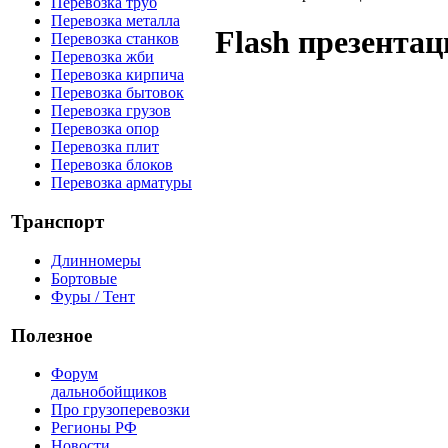
Перевозка труб
Перевозка металла
Flash презентац
Перевозка станков
Перевозка жби
Перевозка кирпича
Перевозка бытовок
Перевозка грузов
Перевозка опор
Перевозка плит
Перевозка блоков
Перевозка арматуры
Транспорт
Длинномеры
Бортовые
Фуры / Тент
Полезное
Форум
дальнобойщиков
Про грузоперевозки
Регионы РФ
Новости