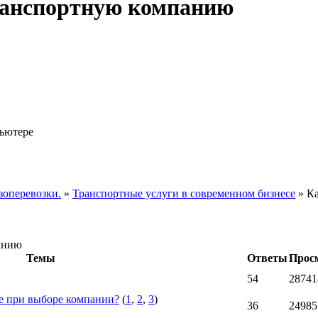
ранспортную компанию
пьютере
зоперевозки.
»
Транспортные услуги в современном бизнесе
»
Ка
анию
Темы
Ответы
Прос
54
28741
е при выборе компании?
(
1
,
2
,
3
)
36
24985