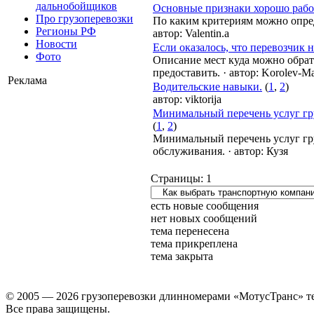
дальнобойщиков
Основные признаки хорошо рабо
Про грузоперевозки
По каким критериям можно опр
Регионы РФ
автор:
Valentin.a
Новости
Если оказалось, что перевозчик 
Фото
Описание мест куда можно обрат
предоставить.
·
автор:
Korolev-M
Реклама
Водительские навыки.
(
1
,
2
)
автор:
viktorija
Минимальный перечень услуг гру
(
1
,
2
)
Минимальный перечень услуг гру
обслуживания.
·
автор:
Кузя
Страницы:
1
есть новые сообщения
нет новых сообщений
тема перенесена
тема прикреплена
тема закрыта
© 2005 — 2026 грузоперевозки длинномерами «МотусТранс» тел
Все права защищены.