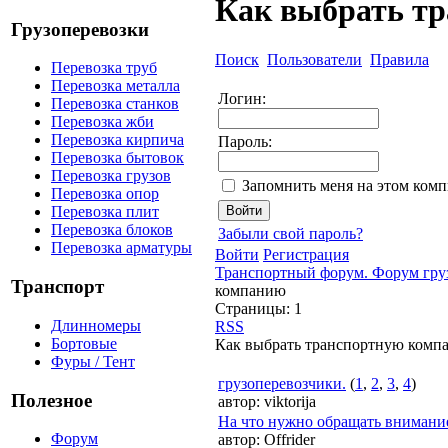
Как выбрать т
Грузоперевозки
Поиск
Пользователи
Правила
Перевозка труб
Перевозка металла
Логин:
Перевозка станков
Перевозка жби
Перевозка кирпича
Пароль:
Перевозка бытовок
Перевозка грузов
Запомнить меня на этом ком
Перевозка опор
Перевозка плит
Перевозка блоков
Забыли свой пароль?
Перевозка арматуры
Войти
Регистрация
Транспортный форум. Форум гру
Транспорт
компанию
Страницы:
1
Длинномеры
RSS
Бортовые
Как выбрать транспортную комп
Фуры / Тент
грузоперевозчики.
(
1
,
2
,
3
,
4
)
Полезное
автор:
viktorija
На что нужно обращать внимани
Форум
автор:
Offrider