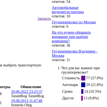
ответов: 54
Автомобильные
видеорегистраторы
ответов: 10
Закрыть
Грузоперевозки по Москве
ответов: 0
На что нужно обращать
внимание при выборе
компании?
ответов: 36
Грузоперевозки Владимир -
Москва
ответов: 11
к выбрать транспортную
Что для вас важнее при
грузоперевозке?
Стоимость
77 (57.9%)
Автопарк
29 (21.8%)
мотры
Обновление
Сроки
14 (10.5%)
30.06.2022 23:25:37
8
TarantBog TarantBog
Другое
13 (9.8%)
19.08.2013 11:47:48
1
Semerin Oleg