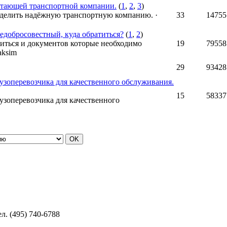
тающей транспортной компании.
(
1
,
2
,
3
)
еделить надёжную транспортную компанию.
·
33
14755
недобросовестный, куда обратиться?
(
1
,
2
)
иться и документов которые необходимо
19
79558
aksim
29
93428
зоперевозчика для качественного обслуживания.
15
58337
зоперевозчика для качественного
. (495) 740-6788